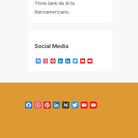
Think tank de Arte
Iberoamericano.
Social Media
Facebook
Instagram
Pinterest
LinkedIn
LinkedIn
Twitter
YouTube
YouTube
Channel
Facebook
Instagram
Pinterest
LinkedIn
Medium
Twitter
YouTube
YouTube
Channel