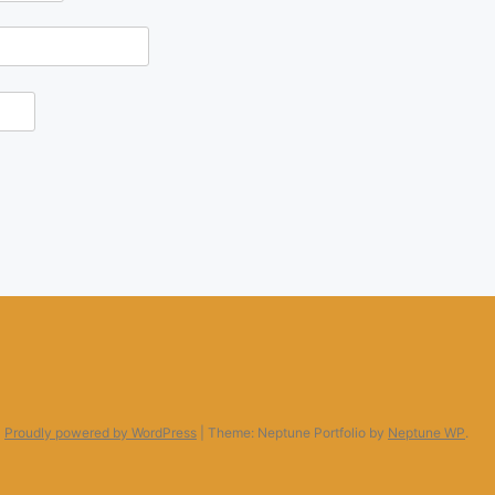
Proudly powered by WordPress
|
Theme: Neptune Portfolio by
Neptune WP
.