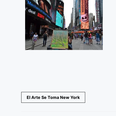
Navegación
El Arte Se Toma New York
de
entradas