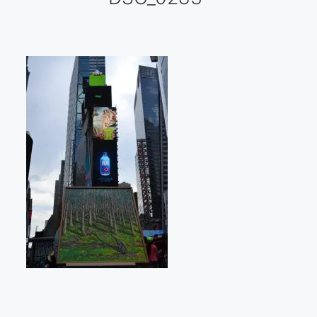
Galería virtual
Visitas a los ateliers o talleres de artistas
Presse
Qué dicen de nosotros?
Aviso legal
Política de cookies
Expositions
Bruit de gommettes Paris 2025
«Réalisme Magique et Olympique» PARIS 2024
«Impressionnis-vous» Paris 2023