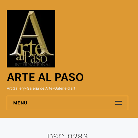
Skip
to
content
ARTE AL PASO
Art Gallery-Galeria de Arte-Galerie d'art
MENU
Arte Al Paso Gallery
DSC_0283
Artistas