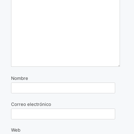
La Fórmula Científica Del Arte
Manifiesto Ecoarte
Association Paris
Fundación Colombia
Blog
Nombre
Correo electrónico
Web