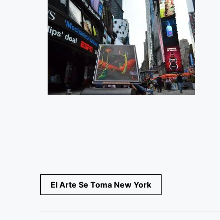
Navegación
El Arte Se Toma New York
de
entradas