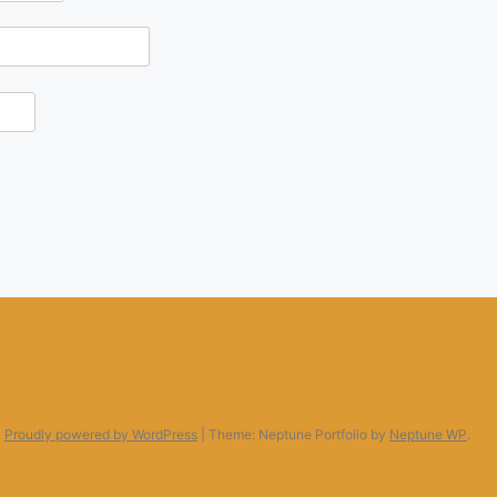
Proudly powered by WordPress
|
Theme: Neptune Portfolio by
Neptune WP
.