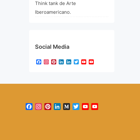
Think tank de Arte
Iberoamericano.
Social Media
Facebook
Instagram
Pinterest
LinkedIn
LinkedIn
Twitter
YouTube
YouTube
Channel
Facebook
Instagram
Pinterest
LinkedIn
Medium
Twitter
YouTube
YouTube
Channel