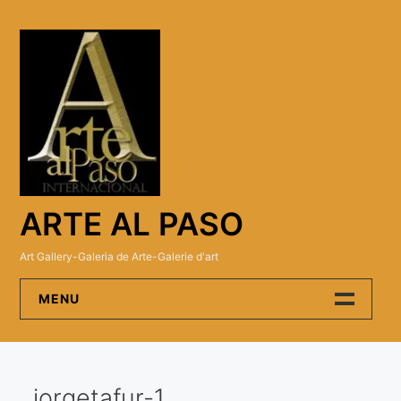
Skip
to
content
ARTE AL PASO
Art Gallery-Galeria de Arte-Galerie d'art
MENU
Arte Al Paso Gallery
jorgetafur-1
Artistas