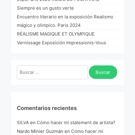
Siempre es un gusto verte
¡VIVE Molière! Un hommage latino-américain à
Molière 2022
Encuentro literario en la exposición Realismo
mágico y olimpico. Paris 2024
Exposición París 2021 “Traverser ton miroir” «A
través de tu espejo»
RÉALISME MAGIQUE ET OLYMPIQUE
Vernissage Exposición Impressionis-Vous
La Formule de l’art París 2020
L’art Colombien à Paris 2019
L’art Latino-américain à Paris 2019
Buscar:
Reflecting Source. NY 2019
«Sincronías con sentido» Bogotá Colombia 2019
«Huellas trashumantes» New York 2018
Comentarios recientes
Commissaire D’exposition
SILVA
en
Cómo hacer mi statement de artista?
Nardo Minier Guzmán
en
Cómo hacer mi