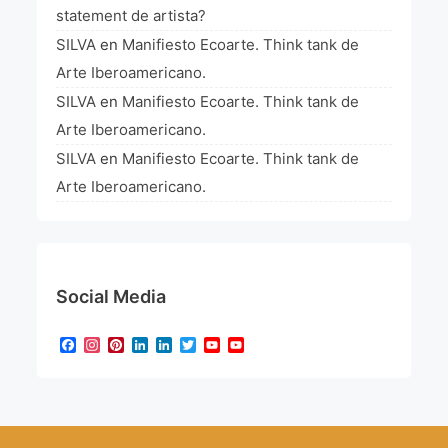
La Fórmula Científica Del Arte
statement de artista?
SILVA
en
Manifiesto Ecoarte. Think tank de
Manifiesto Ecoarte
Arte Iberoamericano.
SILVA
en
Manifiesto Ecoarte. Think tank de
Association Paris
Arte Iberoamericano.
SILVA
en
Manifiesto Ecoarte. Think tank de
Fundación Colombia
Arte Iberoamericano.
Blog
Social Media
Facebook
Instagram
Pinterest
LinkedIn
LinkedIn
Twitter
YouTube
YouTube
Channel