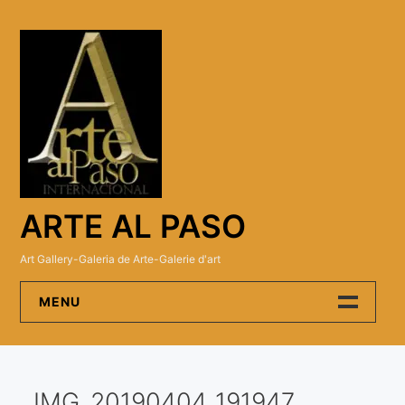
Skip
to
content
ARTE AL PASO
Art Gallery-Galeria de Arte-Galerie d'art
MENU
Arte Al Paso Gallery
IMG_20190404_191947
Artistas