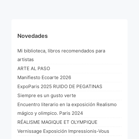
¡VIVE Molière! Un hommage latino-américain à
Molière 2022
Exposición París 2021 “Traverser ton miroir” «A
través de tu espejo»
Novedades
La Formule de l’art París 2020
Mi biblioteca, libros recomendados para
L’art Colombien à Paris 2019
artistas
ARTE AL PASO
L’art Latino-américain à Paris 2019
Manifiesto Ecoarte 2026
Reflecting Source. NY 2019
ExpoParis 2025 RUIDO DE PEGATINAS
Siempre es un gusto verte
«Sincronías con sentido» Bogotá Colombia 2019
Encuentro literario en la exposición Realismo
«Huellas trashumantes» New York 2018
mágico y olimpico. Paris 2024
RÉALISME MAGIQUE ET OLYMPIQUE
Commissaire D’exposition
Vernissage Exposición Impressionis-Vous