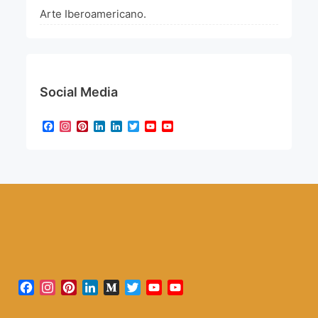
Arte Iberoamericano.
Social Media
Facebook
Instagram
Pinterest
LinkedIn
LinkedIn
Twitter
YouTube
YouTube
Channel
Facebook
Instagram
Pinterest
LinkedIn
Medium
Twitter
YouTube
YouTube
Channel