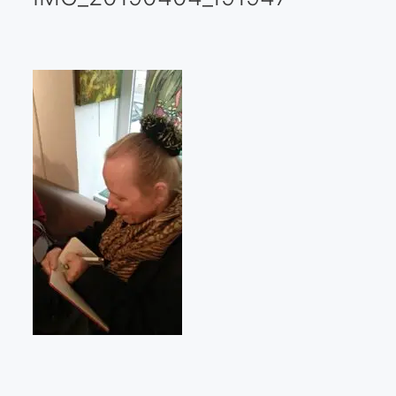
Galería virtual
Visitas a los ateliers o talleres de artistas
Presse
Qué dicen de nosotros?
Aviso legal
Política de cookies
Expositions
Bruit de gommettes Paris 2025
«Réalisme Magique et Olympique» PARIS 2024
«Impressionnis-vous» Paris 2023