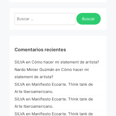
La Fórmula Científica Del Arte
Manifiesto Ecoarte
Buscar:
Association Paris
Fundación Colombia
Comentarios recientes
Blog
SILVA
en
Cómo hacer mi statement de artista?
Nardo Minier Guzmán
en
Cómo hacer mi
statement de artista?
SILVA
en
Manifiesto Ecoarte. Think tank de
Arte Iberoamericano.
SILVA
en
Manifiesto Ecoarte. Think tank de
Arte Iberoamericano.
SILVA
en
Manifiesto Ecoarte. Think tank de