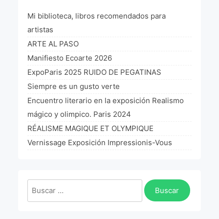
Mi biblioteca, libros recomendados para
¡VIVE Molière! Un hommage latino-américain à
Molière 2022
artistas
Exposición París 2021 “Traverser ton miroir” «A
ARTE AL PASO
través de tu espejo»
Manifiesto Ecoarte 2026
La Formule de l’art París 2020
ExpoParis 2025 RUIDO DE PEGATINAS
Siempre es un gusto verte
L’art Colombien à Paris 2019
Encuentro literario en la exposición Realismo
L’art Latino-américain à Paris 2019
mágico y olimpico. Paris 2024
RÉALISME MAGIQUE ET OLYMPIQUE
Reflecting Source. NY 2019
Vernissage Exposición Impressionis-Vous
«Sincronías con sentido» Bogotá Colombia 2019
«Huellas trashumantes» New York 2018
Buscar:
Commissaire D’exposition