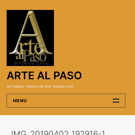
Skip
to
content
ARTE AL PASO
Art Gallery-Galeria de Arte-Galerie d'art
MENU
Arte Al Paso Gallery
IMG_20190402_192916-1
Artistas