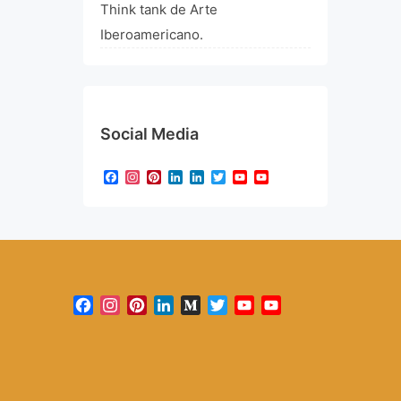
Think tank de Arte
Iberoamericano.
Social Media
Facebook
Instagram
Pinterest
LinkedIn
LinkedIn
Twitter
YouTube
YouTube
Channel
Facebook
Instagram
Pinterest
LinkedIn
Medium
Twitter
YouTube
YouTube
Channel