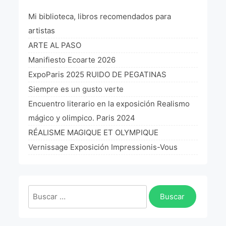
Mi biblioteca, libros recomendados para
¡VIVE Molière! Un hommage latino-américain à
Molière 2022
artistas
Exposición París 2021 “Traverser ton miroir” «A
ARTE AL PASO
través de tu espejo»
Manifiesto Ecoarte 2026
La Formule de l’art París 2020
ExpoParis 2025 RUIDO DE PEGATINAS
Siempre es un gusto verte
L’art Colombien à Paris 2019
Encuentro literario en la exposición Realismo
L’art Latino-américain à Paris 2019
mágico y olimpico. Paris 2024
RÉALISME MAGIQUE ET OLYMPIQUE
Reflecting Source. NY 2019
Vernissage Exposición Impressionis-Vous
«Sincronías con sentido» Bogotá Colombia 2019
«Huellas trashumantes» New York 2018
Buscar:
Commissaire D’exposition