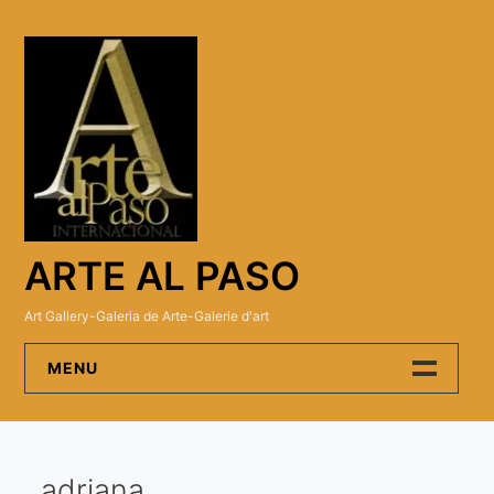
Skip
to
content
ARTE AL PASO
Art Gallery-Galeria de Arte-Galerie d'art
MENU
Arte Al Paso Gallery
adriana
Artistas