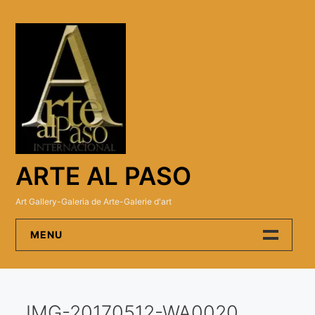
Skip
to
content
ARTE AL PASO
Art Gallery-Galeria de Arte-Galerie d'art
MENU
Arte Al Paso Gallery
IMG-20170512-WA0020
Artistas