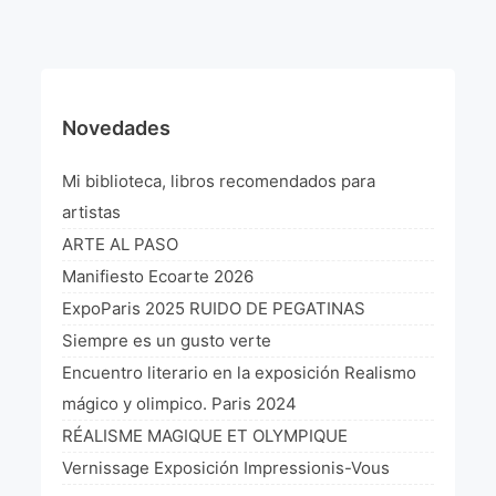
¡VIVE Molière! Un hommage latino-américain à
Molière 2022
Exposición París 2021 “Traverser ton miroir” «A
través de tu espejo»
Novedades
La Formule de l’art París 2020
Mi biblioteca, libros recomendados para
L’art Colombien à Paris 2019
artistas
ARTE AL PASO
L’art Latino-américain à Paris 2019
Manifiesto Ecoarte 2026
Reflecting Source. NY 2019
ExpoParis 2025 RUIDO DE PEGATINAS
Siempre es un gusto verte
«Sincronías con sentido» Bogotá Colombia 2019
Encuentro literario en la exposición Realismo
«Huellas trashumantes» New York 2018
mágico y olimpico. Paris 2024
RÉALISME MAGIQUE ET OLYMPIQUE
Commissaire D’exposition
Vernissage Exposición Impressionis-Vous