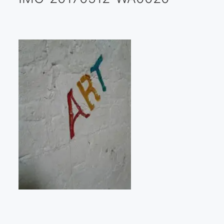
Galería virtual
Visitas a los ateliers o talleres de artistas
Presse
Qué dicen de nosotros?
Aviso legal
Política de cookies
Expositions
Bruit de gommettes Paris 2025
«Réalisme Magique et Olympique» PARIS 2024
«Impressionnis-vous» Paris 2023