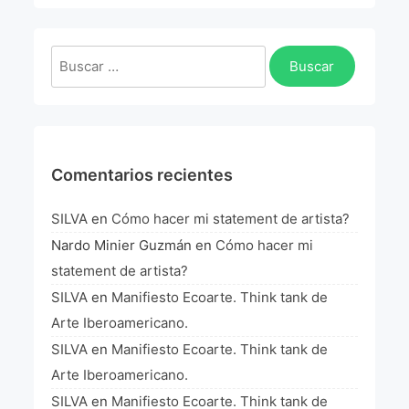
La Fórmula Científica Del Arte
Manifiesto Ecoarte
Buscar:
Association Paris
Fundación Colombia
Comentarios recientes
Blog
SILVA
en
Cómo hacer mi statement de artista?
Nardo Minier Guzmán
en
Cómo hacer mi
statement de artista?
SILVA
en
Manifiesto Ecoarte. Think tank de
Arte Iberoamericano.
SILVA
en
Manifiesto Ecoarte. Think tank de
Arte Iberoamericano.
SILVA
en
Manifiesto Ecoarte. Think tank de