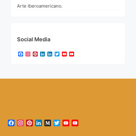
Arte Iberoamericano.
Social Media
Facebook
Instagram
Pinterest
LinkedIn
LinkedIn
Twitter
YouTube
YouTube
Channel
Facebook
Instagram
Pinterest
LinkedIn
Medium
Twitter
YouTube
YouTube
Channel