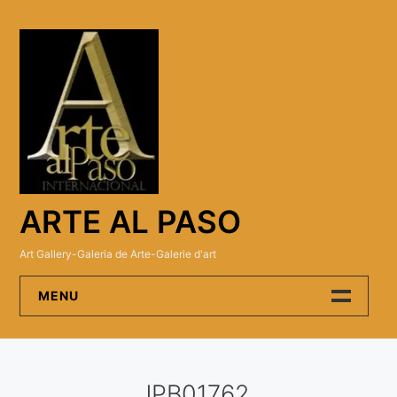
Skip
to
content
ARTE AL PASO
Art Gallery-Galeria de Arte-Galerie d'art
MENU
Arte Al Paso Gallery
JPB01762
Artistas