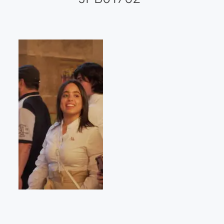
Galería virtual
Visitas a los ateliers o talleres de artistas
Presse
Qué dicen de nosotros?
Aviso legal
Política de cookies
Expositions
Bruit de gommettes Paris 2025
«Réalisme Magique et Olympique» PARIS 2024
«Impressionnis-vous» Paris 2023