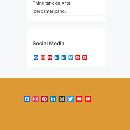
Think tank de Arte
Iberoamericano.
Social Media
Facebook
Instagram
Pinterest
LinkedIn
LinkedIn
Twitter
YouTube
YouTube
Channel
Facebook
Instagram
Pinterest
LinkedIn
Medium
Twitter
YouTube
YouTube
Channel