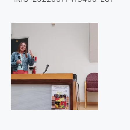
Galería virtual
Visitas a los ateliers o talleres de artistas
Presse
Qué dicen de nosotros?
Aviso legal
Política de cookies
Expositions
Bruit de gommettes Paris 2025
«Réalisme Magique et Olympique» PARIS 2024
«Impressionnis-vous» Paris 2023