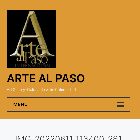
Skip
to
content
ARTE AL PASO
Art Gallery-Galeria de Arte-Galerie d'art
MENU
Arte Al Paso Gallery
IMG_20220611_113400_281
Artistas