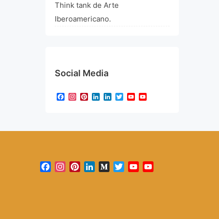
Think tank de Arte
Iberoamericano.
Social Media
Facebook
Instagram
Pinterest
LinkedIn
LinkedIn
Twitter
YouTube
YouTube
Channel
Facebook
Instagram
Pinterest
LinkedIn
Medium
Twitter
YouTube
YouTube
Channel