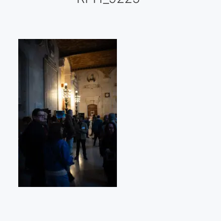
Galería virtual
Visitas a los ateliers o talleres de artistas
Presse
Qué dicen de nosotros?
Aviso legal
Política de cookies
Expositions
Bruit de gommettes Paris 2025
«Réalisme Magique et Olympique» PARIS 2024
«Impressionnis-vous» Paris 2023