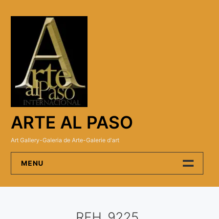
Skip
to
content
ARTE AL PASO
Art Gallery-Galeria de Arte-Galerie d'art
MENU
Arte Al Paso Gallery
RFH_9225
Artistas