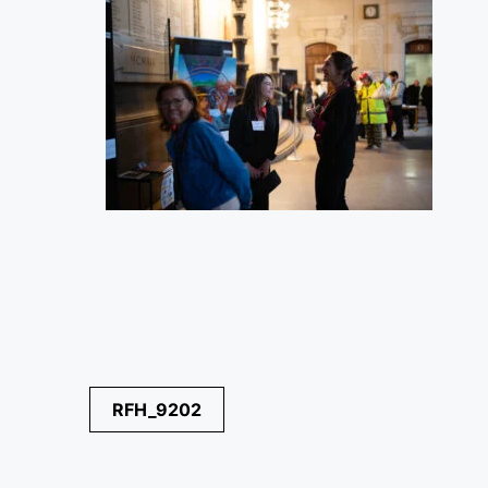
Navegación
RFH_9202
de
entradas