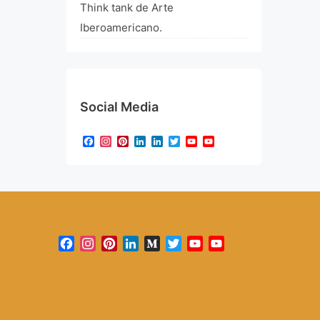
Think tank de Arte
Iberoamericano.
Social Media
Facebook
Instagram
Pinterest
LinkedIn
LinkedIn
Twitter
YouTube
YouTube
Channel
Facebook
Instagram
Pinterest
LinkedIn
Medium
Twitter
YouTube
YouTube
Channel