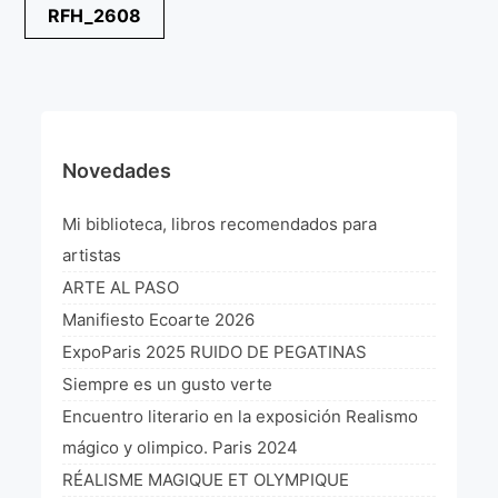
Navegación
RFH_2608
¡VIVE Molière! Un hommage latino-américain à
de
Molière 2022
entradas
Exposición París 2021 “Traverser ton miroir” «A
través de tu espejo»
La Formule de l’art París 2020
Novedades
L’art Colombien à Paris 2019
Mi biblioteca, libros recomendados para
L’art Latino-américain à Paris 2019
artistas
ARTE AL PASO
Reflecting Source. NY 2019
Manifiesto Ecoarte 2026
«Sincronías con sentido» Bogotá Colombia 2019
ExpoParis 2025 RUIDO DE PEGATINAS
Siempre es un gusto verte
«Huellas trashumantes» New York 2018
Encuentro literario en la exposición Realismo
Commissaire D’exposition
mágico y olimpico. Paris 2024
RÉALISME MAGIQUE ET OLYMPIQUE