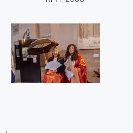
Galería virtual
Visitas a los ateliers o talleres de artistas
Presse
Qué dicen de nosotros?
Aviso legal
Política de cookies
Expositions
Bruit de gommettes Paris 2025
«Réalisme Magique et Olympique» PARIS 2024
«Impressionnis-vous» Paris 2023