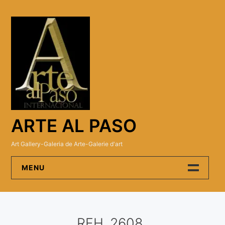
Skip
to
content
ARTE AL PASO
Art Gallery-Galeria de Arte-Galerie d'art
MENU
Arte Al Paso Gallery
RFH_2608
Artistas