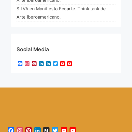
Arte Iberoamericano.
SILVA
en
Manifiesto Ecoarte. Think tank de
Arte Iberoamericano.
Social Media
Facebook
Instagram
Pinterest
LinkedIn
LinkedIn
Twitter
YouTube
YouTube
Channel
Facebook
Instagram
Pinterest
LinkedIn
Medium
Twitter
YouTube
YouTube