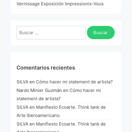
La Fórmula Científica Del Arte
Vernissage Exposición Impressionis-Vous
Manifiesto Ecoarte
Buscar:
Association Paris
Fundación Colombia
Blog
Comentarios recientes
SILVA
en
Cómo hacer mi statement de artista?
Nardo Minier Guzmán
en
Cómo hacer mi
statement de artista?
SILVA
en
Manifiesto Ecoarte. Think tank de
Arte Iberoamericano.
SILVA
en
Manifiesto Ecoarte. Think tank de