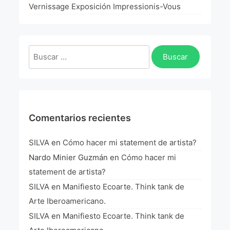
La Fórmula Científica Del Arte
Vernissage Exposición Impressionis-Vous
Manifiesto Ecoarte
Buscar:
Association Paris
Fundación Colombia
Blog
Comentarios recientes
SILVA
en
Cómo hacer mi statement de artista?
Nardo Minier Guzmán
en
Cómo hacer mi
statement de artista?
SILVA
en
Manifiesto Ecoarte. Think tank de
Arte Iberoamericano.
SILVA
en
Manifiesto Ecoarte. Think tank de