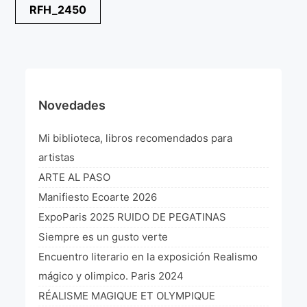
Navegación
RFH_2450
¡VIVE Molière! Un hommage latino-américain à
de
Molière 2022
entradas
Exposición París 2021 “Traverser ton miroir” «A
través de tu espejo»
La Formule de l’art París 2020
Novedades
L’art Colombien à Paris 2019
Mi biblioteca, libros recomendados para
L’art Latino-américain à Paris 2019
artistas
ARTE AL PASO
Reflecting Source. NY 2019
Manifiesto Ecoarte 2026
«Sincronías con sentido» Bogotá Colombia 2019
ExpoParis 2025 RUIDO DE PEGATINAS
Siempre es un gusto verte
«Huellas trashumantes» New York 2018
Encuentro literario en la exposición Realismo
Commissaire D’exposition
mágico y olimpico. Paris 2024
RÉALISME MAGIQUE ET OLYMPIQUE