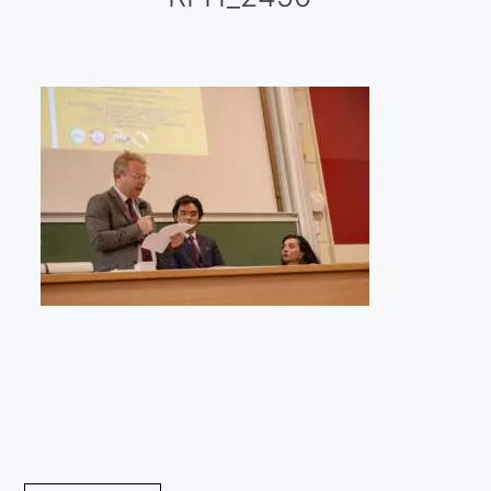
Galería virtual
Visitas a los ateliers o talleres de artistas
Presse
Qué dicen de nosotros?
Aviso legal
Política de cookies
Expositions
Bruit de gommettes Paris 2025
«Réalisme Magique et Olympique» PARIS 2024
«Impressionnis-vous» Paris 2023