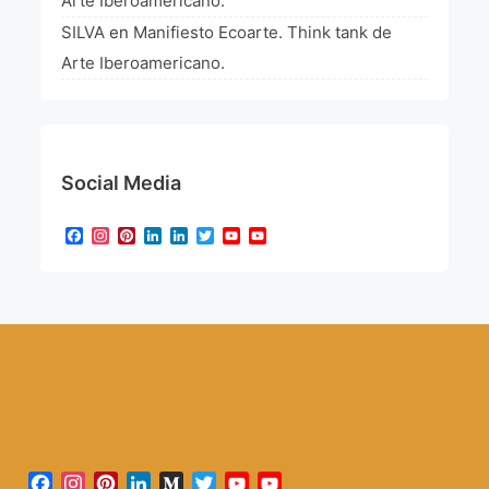
Arte Iberoamericano.
SILVA
en
Manifiesto Ecoarte. Think tank de
Arte Iberoamericano.
Social Media
Facebook
Instagram
Pinterest
LinkedIn
LinkedIn
Twitter
YouTube
YouTube
Channel
Facebook
Instagram
Pinterest
LinkedIn
Medium
Twitter
YouTube
YouTube