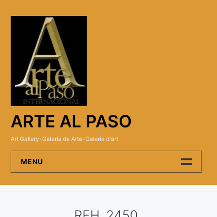
Skip
to
content
ARTE AL PASO
Art Gallery-Galeria de Arte-Galerie d'art
MENU
Arte Al Paso Gallery
RFH_2450
Artistas