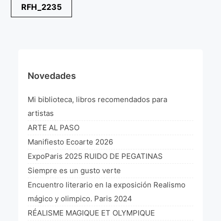
Navegación
RFH_2235
¡VIVE Molière! Un hommage latino-américain à
de
Molière 2022
entradas
Exposición París 2021 “Traverser ton miroir” «A
través de tu espejo»
La Formule de l’art París 2020
Novedades
L’art Colombien à Paris 2019
Mi biblioteca, libros recomendados para
L’art Latino-américain à Paris 2019
artistas
ARTE AL PASO
Reflecting Source. NY 2019
Manifiesto Ecoarte 2026
«Sincronías con sentido» Bogotá Colombia 2019
ExpoParis 2025 RUIDO DE PEGATINAS
Siempre es un gusto verte
«Huellas trashumantes» New York 2018
Encuentro literario en la exposición Realismo
Commissaire D’exposition
mágico y olimpico. Paris 2024
RÉALISME MAGIQUE ET OLYMPIQUE