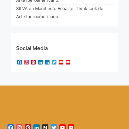
Arte Iberoamericano.
SILVA
en
Manifiesto Ecoarte. Think tank de
Arte Iberoamericano.
Social Media
Facebook
Instagram
Pinterest
LinkedIn
LinkedIn
Twitter
YouTube
YouTube
Channel
Facebook
Instagram
Pinterest
LinkedIn
Medium
Twitter
YouTube
YouTube