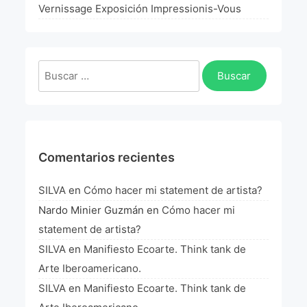
La Fórmula Científica Del Arte
Vernissage Exposición Impressionis-Vous
Manifiesto Ecoarte
Buscar:
Association Paris
Fundación Colombia
Blog
Comentarios recientes
SILVA
en
Cómo hacer mi statement de artista?
Nardo Minier Guzmán
en
Cómo hacer mi
statement de artista?
SILVA
en
Manifiesto Ecoarte. Think tank de
Arte Iberoamericano.
SILVA
en
Manifiesto Ecoarte. Think tank de