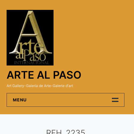
Skip
to
content
ARTE AL PASO
Art Gallery-Galeria de Arte-Galerie d'art
MENU
Arte Al Paso Gallery
RFH_2235
Artistas