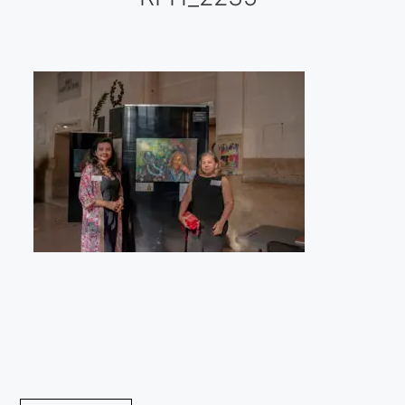
Galería virtual
Visitas a los ateliers o talleres de artistas
Presse
Qué dicen de nosotros?
Aviso legal
Política de cookies
Expositions
Bruit de gommettes Paris 2025
«Réalisme Magique et Olympique» PARIS 2024
«Impressionnis-vous» Paris 2023