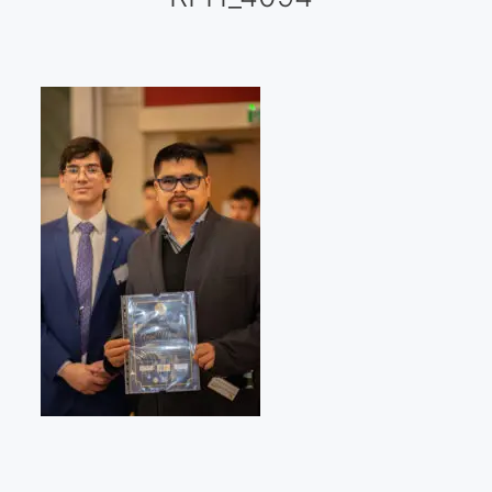
Galería virtual
Visitas a los ateliers o talleres de artistas
Presse
Qué dicen de nosotros?
Aviso legal
Política de cookies
Expositions
Bruit de gommettes Paris 2025
«Réalisme Magique et Olympique» PARIS 2024
«Impressionnis-vous» Paris 2023