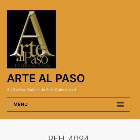
Skip
to
content
ARTE AL PASO
Art Gallery-Galeria de Arte-Galerie d'art
MENU
Arte Al Paso Gallery
RFH_4094
Artistas