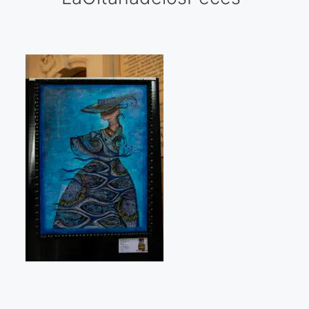
Galería virtual
Visitas a los ateliers o talleres de artistas
Presse
Qué dicen de nosotros?
Aviso legal
Política de cookies
Expositions
Bruit de gommettes Paris 2025
«Réalisme Magique et Olympique» PARIS 2024
«Impressionnis-vous» Paris 2023