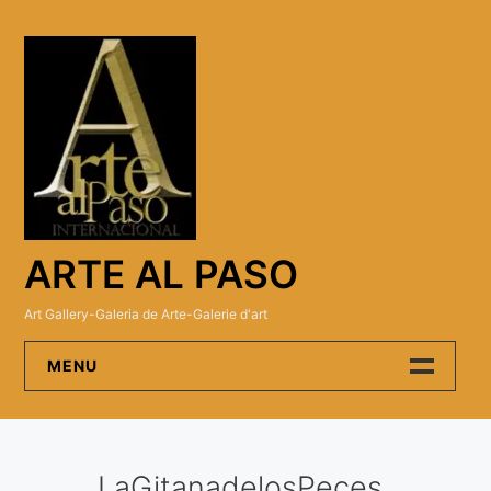
Skip
to
content
ARTE AL PASO
Art Gallery-Galeria de Arte-Galerie d'art
MENU
Arte Al Paso Gallery
LaGitanadelosPeces
Artistas