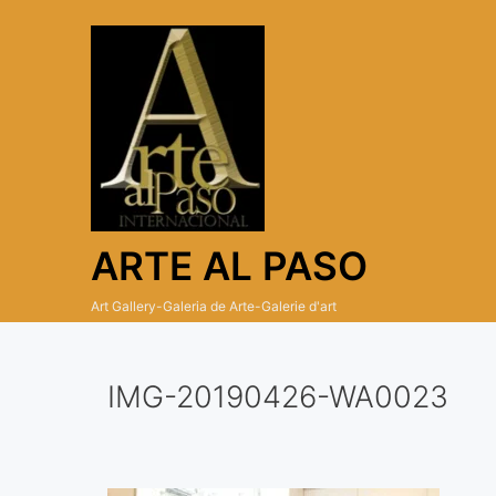
Skip
to
content
ARTE AL PASO
Art Gallery-Galeria de Arte-Galerie d'art
IMG-20190426-WA0023