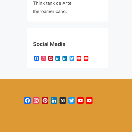
Think tank de Arte
Iberoamericano.
Social Media
Facebook
Instagram
Pinterest
LinkedIn
LinkedIn
Twitter
YouTube
YouTube
Channel
Facebook
Instagram
Pinterest
LinkedIn
Medium
Twitter
YouTube
YouTube
Channel