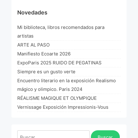
¡VIVE Molière! Un hommage latino-américain à
Novedades
Molière 2022
Mi biblioteca, libros recomendados para
Exposición París 2021 “Traverser ton miroir” «A
través de tu espejo»
artistas
La Formule de l’art París 2020
ARTE AL PASO
Manifiesto Ecoarte 2026
L’art Colombien à Paris 2019
ExpoParis 2025 RUIDO DE PEGATINAS
L’art Latino-américain à Paris 2019
Siempre es un gusto verte
Encuentro literario en la exposición Realismo
Reflecting Source. NY 2019
mágico y olimpico. Paris 2024
«Sincronías con sentido» Bogotá Colombia 2019
RÉALISME MAGIQUE ET OLYMPIQUE
Vernissage Exposición Impressionis-Vous
«Huellas trashumantes» New York 2018
Commissaire D’exposition
Buscar: