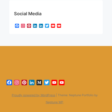
Social Media
Facebook
Instagram
Pinterest
LinkedIn
LinkedIn
Twitter
YouTube
YouTube
Channel
Facebook
Instagram
Pinterest
LinkedIn
Medium
Twitter
YouTube
YouTube
Channel
Proudly powered by WordPress
|
Theme: Neptune Portfolio by
Neptune WP
.