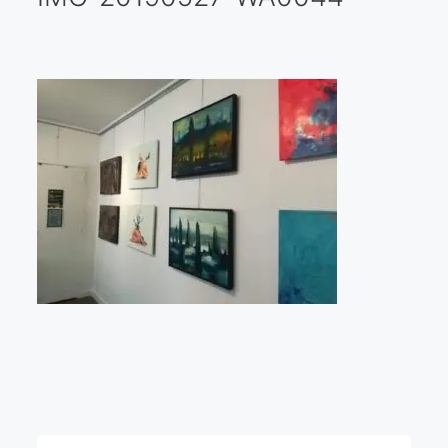
Galería virtual
Visitas a los ateliers o talleres de artistas
Presse
Qué dicen de nosotros?
Aviso legal
Política de cookies
Expositions
Bruit de gommettes Paris 2025
«Réalisme Magique et Olympique» PARIS 2024
«Impressionnis-vous» Paris 2023