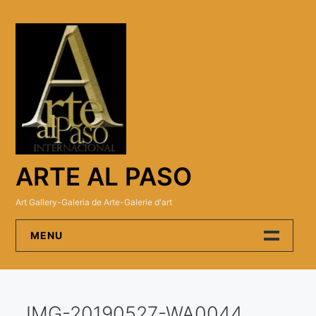
Skip
to
content
ARTE AL PASO
Art Gallery-Galeria de Arte-Galerie d'art
MENU
Arte Al Paso Gallery
IMG-20190527-WA0044
Artistas