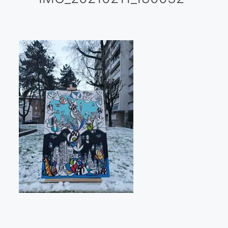
Galería virtual
Visitas a los ateliers o talleres de artistas
Presse
Qué dicen de nosotros?
Aviso legal
Política de cookies
Expositions
Bruit de gommettes Paris 2025
«Réalisme Magique et Olympique» PARIS 2024
«Impressionnis-vous» Paris 2023