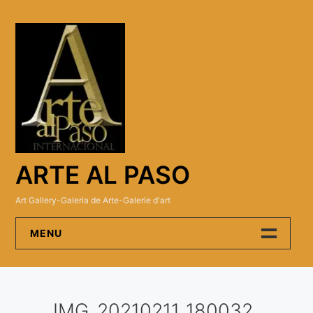
Skip
to
content
ARTE AL PASO
Art Gallery-Galeria de Arte-Galerie d'art
MENU
Arte Al Paso Gallery
IMG_20210211_180032
Artistas