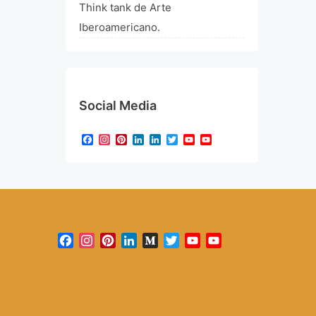
Think tank de Arte
Iberoamericano.
Social Media
Facebook
Instagram
Pinterest
LinkedIn
LinkedIn
Twitter
YouTube
YouTube
Channel
Facebook
Instagram
Pinterest
LinkedIn
Medium
Twitter
YouTube
YouTube
Channel