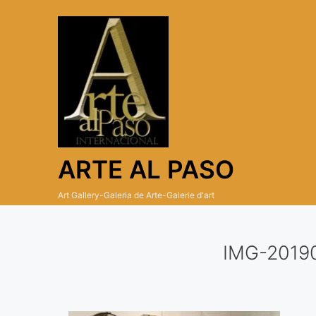
Skip
to
content
ARTE AL PASO
Art Gallery-Galeria de Arte-Galerie d'art
IMG-2019