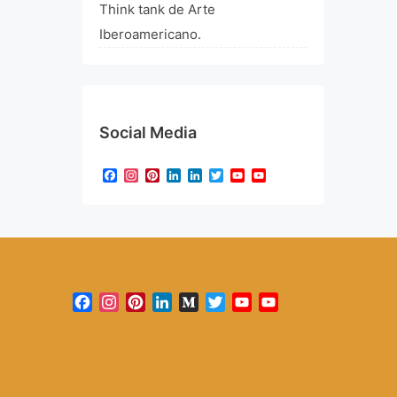
Think tank de Arte
Iberoamericano.
Social Media
Facebook
Instagram
Pinterest
LinkedIn
LinkedIn
Twitter
YouTube
YouTube
Channel
Facebook
Instagram
Pinterest
LinkedIn
Medium
Twitter
YouTube
YouTube
Channel