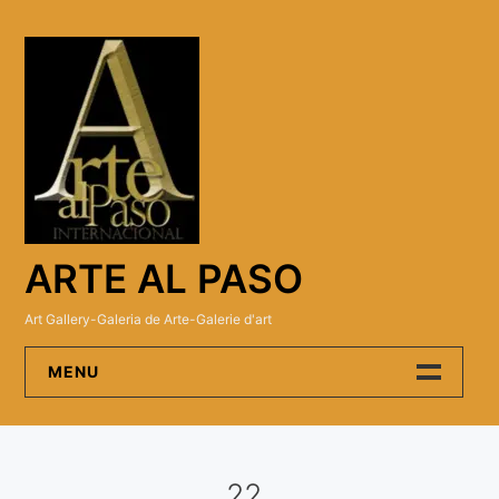
Skip
to
content
ARTE AL PASO
Art Gallery-Galeria de Arte-Galerie d'art
MENU
Arte Al Paso Gallery
22
Artistas