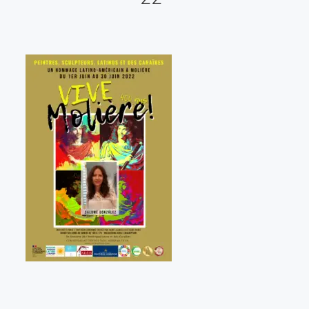
Galería virtual
Visitas a los ateliers o talleres de artistas
Presse
Qué dicen de nosotros?
Aviso legal
Política de cookies
Expositions
Bruit de gommettes Paris 2025
«Réalisme Magique et Olympique» PARIS 2024
«Impressionnis-vous» Paris 2023