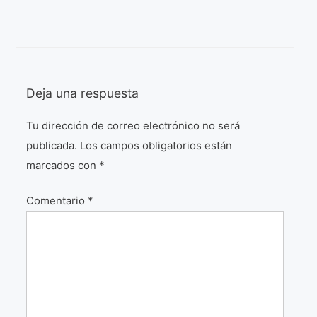
¡VIVE Molière! Un hommage latino-américain à
Molière 2022
Exposición París 2021 “Traverser ton miroir” «A
través de tu espejo»
Deja una respuesta
La Formule de l’art París 2020
Tu dirección de correo electrónico no será
L’art Colombien à Paris 2019
publicada.
Los campos obligatorios están
L’art Latino-américain à Paris 2019
marcados con
*
Reflecting Source. NY 2019
Comentario
*
«Sincronías con sentido» Bogotá Colombia 2019
«Huellas trashumantes» New York 2018
Commissaire D’exposition