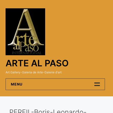
Skip
to
content
ARTE AL PASO
Art Gallery-Galeria de Arte-Galerie d'art
MENU
Arte Al Paso Gallery
PERFIL-Boris-Leonardo-
Artistas