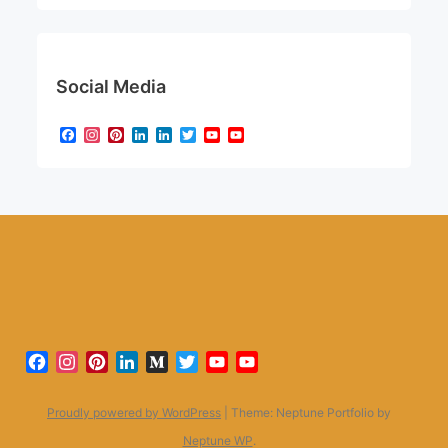
Social Media
Facebook
Instagram
Pinterest
LinkedIn
LinkedIn
Twitter
YouTube
YouTube
Channel
Facebook
Instagram
Pinterest
LinkedIn
Medium
Twitter
YouTube
YouTube
Channel
Proudly powered by WordPress
|
Theme: Neptune Portfolio by
Neptune WP
.