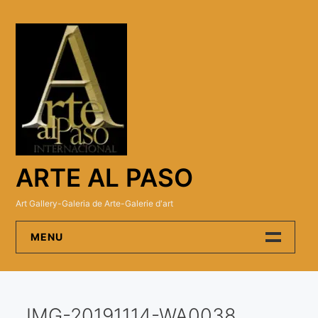
Skip
to
content
ARTE AL PASO
Art Gallery-Galeria de Arte-Galerie d'art
MENU
Arte Al Paso Gallery
IMG-20191114-WA0038
Artistas