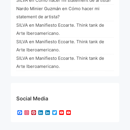
SILVA
en
Cómo hacer mi statement de artista?
Nardo Minier Guzmán
en
Cómo hacer mi
statement de artista?
SILVA
en
Manifiesto Ecoarte. Think tank de
Arte Iberoamericano.
SILVA
en
Manifiesto Ecoarte. Think tank de
Arte Iberoamericano.
SILVA
en
Manifiesto Ecoarte. Think tank de
Arte Iberoamericano.
Social Media
Facebook
Instagram
Pinterest
LinkedIn
LinkedIn
Twitter
YouTube
YouTube
Channel