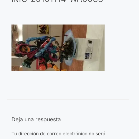
Galería virtual
Visitas a los ateliers o talleres de artistas
Presse
Qué dicen de nosotros?
Aviso legal
Política de cookies
Expositions
Bruit de gommettes Paris 2025
Deja una respuesta
«Réalisme Magique et Olympique» PARIS 2024
Tu dirección de correo electrónico no será
«Impressionnis-vous» Paris 2023