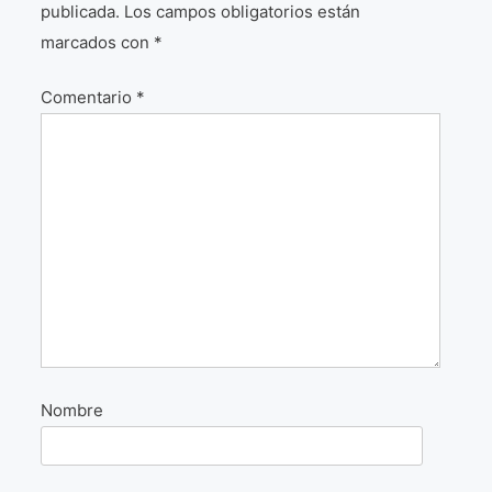
publicada.
Los campos obligatorios están
¡VIVE Molière! Un hommage latino-américain à
marcados con
*
Molière 2022
Comentario
*
Exposición París 2021 “Traverser ton miroir” «A
través de tu espejo»
La Formule de l’art París 2020
L’art Colombien à Paris 2019
L’art Latino-américain à Paris 2019
Reflecting Source. NY 2019
«Sincronías con sentido» Bogotá Colombia 2019
«Huellas trashumantes» New York 2018
Nombre
Commissaire D’exposition