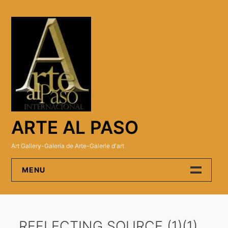
Skip
to
content
ARTE AL PASO
Art Gallery-Galeria de Arte-Galerie d'art
MENU
Arte Al Paso Gallery
REFLECTING SOURCE (1)(1)
Artistas