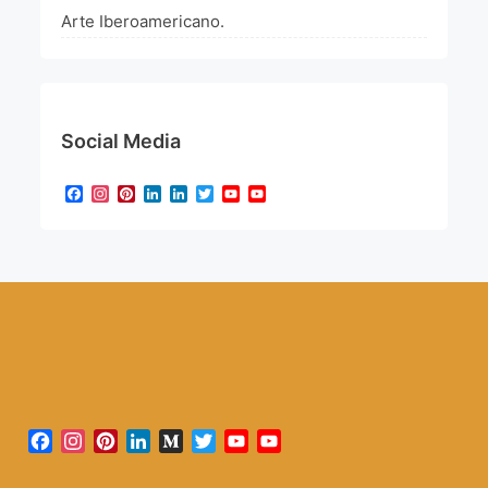
Arte Iberoamericano.
Social Media
Facebook
Instagram
Pinterest
LinkedIn
LinkedIn
Twitter
YouTube
YouTube
Channel
Facebook
Instagram
Pinterest
LinkedIn
Medium
Twitter
YouTube
YouTube
Channel