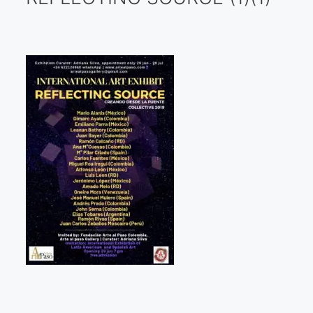
Galería virtual
Visitas a los ateliers o talleres de artistas
Presse
Qué dicen de nosotros?
Aviso legal
Política de cookies
Expositions
Bruit de gommettes Paris 2025
«Réalisme Magique et Olympique» PARIS 2024
«Impressionnis-vous» Paris 2023