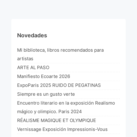
¡VIVE Molière! Un hommage latino-américain à
Molière 2022
Exposición París 2021 “Traverser ton miroir” «A
través de tu espejo»
Novedades
La Formule de l’art París 2020
Mi biblioteca, libros recomendados para
L’art Colombien à Paris 2019
artistas
ARTE AL PASO
L’art Latino-américain à Paris 2019
Manifiesto Ecoarte 2026
Reflecting Source. NY 2019
ExpoParis 2025 RUIDO DE PEGATINAS
Siempre es un gusto verte
«Sincronías con sentido» Bogotá Colombia 2019
Encuentro literario en la exposición Realismo
«Huellas trashumantes» New York 2018
mágico y olimpico. Paris 2024
RÉALISME MAGIQUE ET OLYMPIQUE
Commissaire D’exposition
Vernissage Exposición Impressionis-Vous