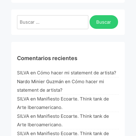
La Fórmula Científica Del Arte
Manifiesto Ecoarte
Buscar:
Association Paris
Fundación Colombia
Comentarios recientes
Blog
SILVA
en
Cómo hacer mi statement de artista?
Nardo Minier Guzmán
en
Cómo hacer mi
statement de artista?
SILVA
en
Manifiesto Ecoarte. Think tank de
Arte Iberoamericano.
SILVA
en
Manifiesto Ecoarte. Think tank de
Arte Iberoamericano.
SILVA
en
Manifiesto Ecoarte. Think tank de