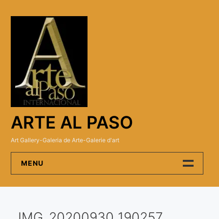
Skip
to
content
ARTE AL PASO
Art Gallery-Galeria de Arte-Galerie d'art
MENU
Arte Al Paso Gallery
IMG_20200930_190257
Artistas