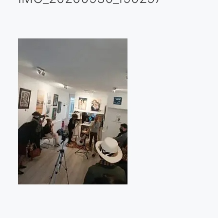
Galería virtual
Visitas a los ateliers o talleres de artistas
Presse
Qué dicen de nosotros?
Aviso legal
Política de cookies
Expositions
Bruit de gommettes Paris 2025
«Réalisme Magique et Olympique» PARIS 2024
«Impressionnis-vous» Paris 2023