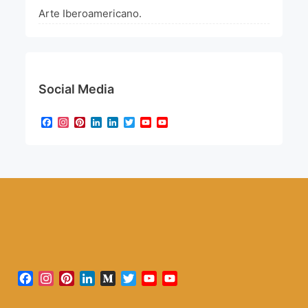
Arte Iberoamericano.
Social Media
Facebook
Instagram
Pinterest
LinkedIn
LinkedIn
Twitter
YouTube
YouTube
Channel
Facebook
Instagram
Pinterest
LinkedIn
Medium
Twitter
YouTube
YouTube
Channel