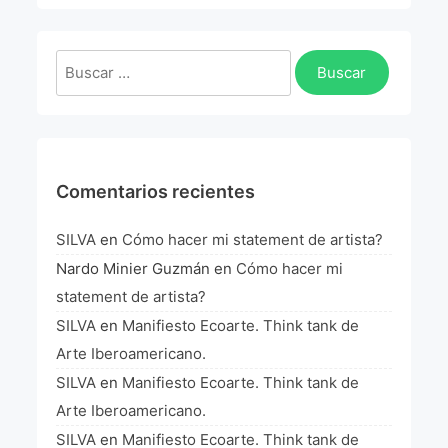
La Fórmula Científica Del Arte
Manifiesto Ecoarte
Buscar:
Association Paris
Fundación Colombia
Comentarios recientes
Blog
SILVA
en
Cómo hacer mi statement de artista?
Nardo Minier Guzmán
en
Cómo hacer mi
statement de artista?
SILVA
en
Manifiesto Ecoarte. Think tank de
Arte Iberoamericano.
SILVA
en
Manifiesto Ecoarte. Think tank de
Arte Iberoamericano.
SILVA
en
Manifiesto Ecoarte. Think tank de