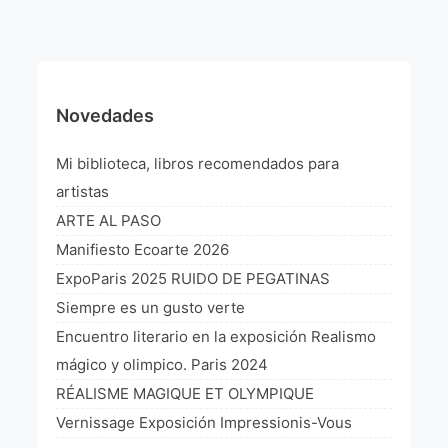
¡VIVE Molière! Un hommage latino-américain à
Molière 2022
Exposición París 2021 “Traverser ton miroir” «A
través de tu espejo»
Novedades
La Formule de l’art París 2020
Mi biblioteca, libros recomendados para
L’art Colombien à Paris 2019
artistas
ARTE AL PASO
L’art Latino-américain à Paris 2019
Manifiesto Ecoarte 2026
Reflecting Source. NY 2019
ExpoParis 2025 RUIDO DE PEGATINAS
Siempre es un gusto verte
«Sincronías con sentido» Bogotá Colombia 2019
Encuentro literario en la exposición Realismo
«Huellas trashumantes» New York 2018
mágico y olimpico. Paris 2024
RÉALISME MAGIQUE ET OLYMPIQUE
Commissaire D’exposition
Vernissage Exposición Impressionis-Vous