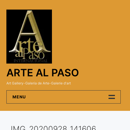
Skip
to
content
ARTE AL PASO
Art Gallery-Galeria de Arte-Galerie d'art
MENU
Arte Al Paso Gallery
IMG_20200928_141606
Artistas