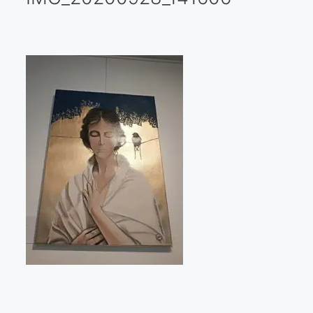
Galería virtual
Visitas a los ateliers o talleres de artistas
Presse
Qué dicen de nosotros?
Aviso legal
Política de cookies
Expositions
Bruit de gommettes Paris 2025
«Réalisme Magique et Olympique» PARIS 2024
«Impressionnis-vous» Paris 2023