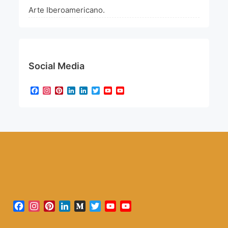
Arte Iberoamericano.
Social Media
Facebook
Instagram
Pinterest
LinkedIn
LinkedIn
Twitter
YouTube
YouTube
Channel
Facebook
Instagram
Pinterest
LinkedIn
Medium
Twitter
YouTube
YouTube
Channel