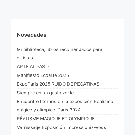
¡VIVE Molière! Un hommage latino-américain à
Molière 2022
Exposición París 2021 “Traverser ton miroir” «A
través de tu espejo»
Novedades
La Formule de l’art París 2020
Mi biblioteca, libros recomendados para
L’art Colombien à Paris 2019
artistas
ARTE AL PASO
L’art Latino-américain à Paris 2019
Manifiesto Ecoarte 2026
Reflecting Source. NY 2019
ExpoParis 2025 RUIDO DE PEGATINAS
Siempre es un gusto verte
«Sincronías con sentido» Bogotá Colombia 2019
Encuentro literario en la exposición Realismo
«Huellas trashumantes» New York 2018
mágico y olimpico. Paris 2024
RÉALISME MAGIQUE ET OLYMPIQUE
Commissaire D’exposition
Vernissage Exposición Impressionis-Vous