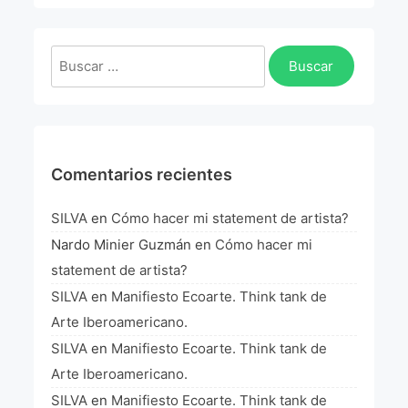
La Fórmula Científica Del Arte
Manifiesto Ecoarte
Buscar:
Association Paris
Fundación Colombia
Comentarios recientes
Blog
SILVA
en
Cómo hacer mi statement de artista?
Nardo Minier Guzmán
en
Cómo hacer mi
statement de artista?
SILVA
en
Manifiesto Ecoarte. Think tank de
Arte Iberoamericano.
SILVA
en
Manifiesto Ecoarte. Think tank de
Arte Iberoamericano.
SILVA
en
Manifiesto Ecoarte. Think tank de