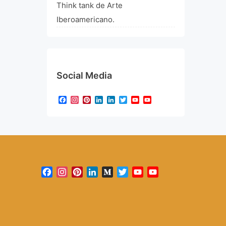
Think tank de Arte
Iberoamericano.
Social Media
Facebook
Instagram
Pinterest
LinkedIn
LinkedIn
Twitter
YouTube
YouTube
Channel
Facebook
Instagram
Pinterest
LinkedIn
Medium
Twitter
YouTube
YouTube
Channel