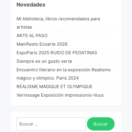
Novedades
¡VIVE Molière! Un hommage latino-américain à
Molière 2022
Mi biblioteca, libros recomendados para
Exposición París 2021 “Traverser ton miroir” «A
artistas
través de tu espejo»
ARTE AL PASO
La Formule de l’art París 2020
Manifiesto Ecoarte 2026
ExpoParis 2025 RUIDO DE PEGATINAS
L’art Colombien à Paris 2019
Siempre es un gusto verte
L’art Latino-américain à Paris 2019
Encuentro literario en la exposición Realismo
mágico y olimpico. Paris 2024
Reflecting Source. NY 2019
RÉALISME MAGIQUE ET OLYMPIQUE
«Sincronías con sentido» Bogotá Colombia 2019
Vernissage Exposición Impressionis-Vous
«Huellas trashumantes» New York 2018
Commissaire D’exposition
Buscar: