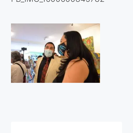
Galería virtual
Visitas a los ateliers o talleres de artistas
Presse
Qué dicen de nosotros?
Aviso legal
Política de cookies
Expositions
Bruit de gommettes Paris 2025
«Réalisme Magique et Olympique» PARIS 2024
«Impressionnis-vous» Paris 2023