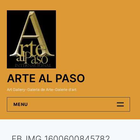
Skip
to
content
ARTE AL PASO
Art Gallery-Galeria de Arte-Galerie d'art
MENU
Arte Al Paso Gallery
FB_IMG_1600600845782
Artistas