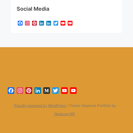
Social Media
Facebook
Instagram
Pinterest
LinkedIn
LinkedIn
Twitter
YouTube
YouTube
Channel
Facebook
Instagram
Pinterest
LinkedIn
Medium
Twitter
YouTube
YouTube
Channel
Proudly powered by WordPress
|
Theme: Neptune Portfolio by
Neptune WP
.