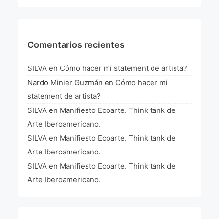
La Fórmula Científica Del Arte
Manifiesto Ecoarte
Comentarios recientes
Association Paris
SILVA
en
Cómo hacer mi statement de artista?
Fundación Colombia
Nardo Minier Guzmán
en
Cómo hacer mi
statement de artista?
Blog
SILVA
en
Manifiesto Ecoarte. Think tank de
Arte Iberoamericano.
SILVA
en
Manifiesto Ecoarte. Think tank de
Arte Iberoamericano.
SILVA
en
Manifiesto Ecoarte. Think tank de
Arte Iberoamericano.