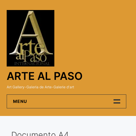
Skip
to
content
ARTE AL PASO
Art Gallery-Galeria de Arte-Galerie d'art
MENU
Arte Al Paso Gallery
Documento A4
Artistas