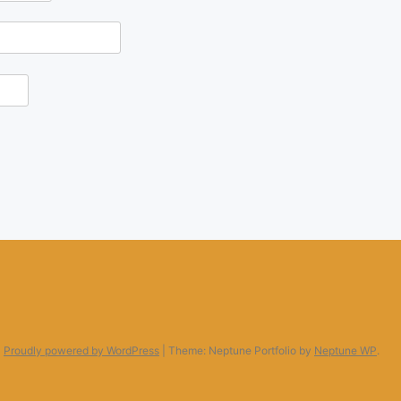
Proudly powered by WordPress
|
Theme: Neptune Portfolio by
Neptune WP
.