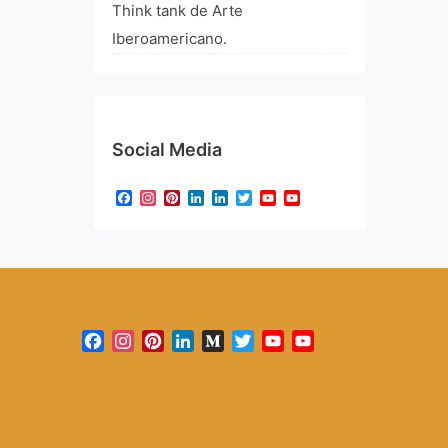
Think tank de Arte
Iberoamericano.
Social Media
Facebook
Instagram
Pinterest
LinkedIn
LinkedIn
Twitter
YouTube
YouTube
Channel
Facebook
Instagram
Pinterest
LinkedIn
Medium
Twitter
YouTube
YouTube
Channel