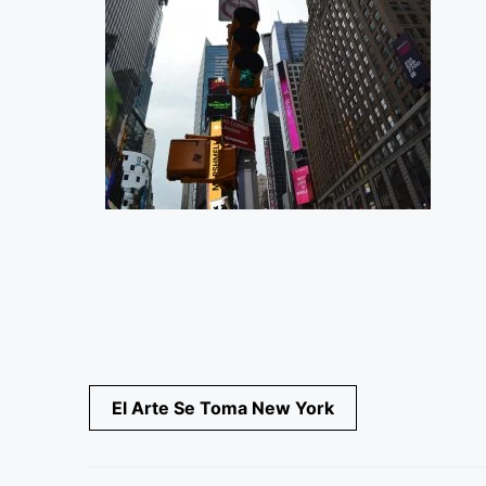
Navegación
El Arte Se Toma New York
de
entradas