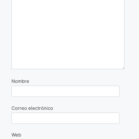
La Fórmula Científica Del Arte
Manifiesto Ecoarte
Association Paris
Fundación Colombia
Blog
Nombre
Correo electrónico
Web