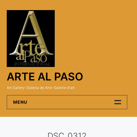
Skip
to
content
ARTE AL PASO
Art Gallery-Galeria de Arte-Galerie d'art
MENU
Arte Al Paso Gallery
DSC_0312
Artistas