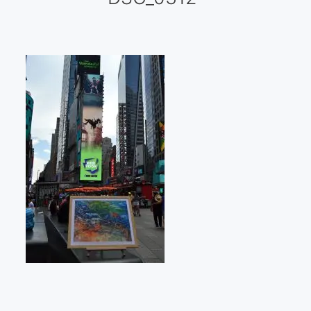
Galería virtual
Visitas a los ateliers o talleres de artistas
Presse
Qué dicen de nosotros?
Aviso legal
Política de cookies
Expositions
Bruit de gommettes Paris 2025
«Réalisme Magique et Olympique» PARIS 2024
«Impressionnis-vous» Paris 2023