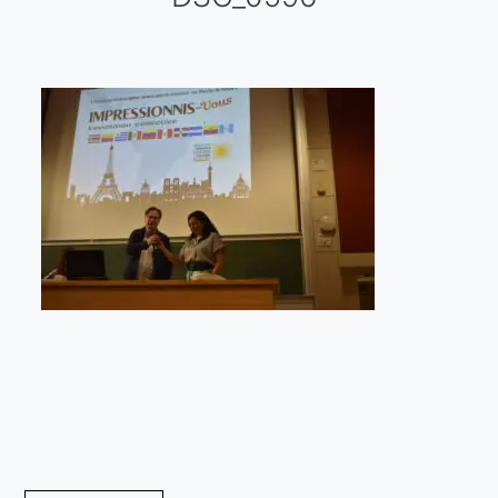
Galería virtual
Visitas a los ateliers o talleres de artistas
Presse
Qué dicen de nosotros?
Aviso legal
Política de cookies
Expositions
Bruit de gommettes Paris 2025
«Réalisme Magique et Olympique» PARIS 2024
«Impressionnis-vous» Paris 2023