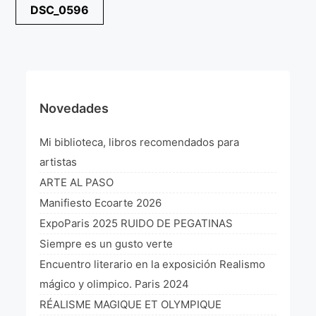
Navegación
DSC_0596
¡VIVE Molière! Un hommage latino-américain à
de
Molière 2022
entradas
Exposición París 2021 “Traverser ton miroir” «A
través de tu espejo»
La Formule de l’art París 2020
Novedades
L’art Colombien à Paris 2019
Mi biblioteca, libros recomendados para
L’art Latino-américain à Paris 2019
artistas
ARTE AL PASO
Reflecting Source. NY 2019
Manifiesto Ecoarte 2026
«Sincronías con sentido» Bogotá Colombia 2019
ExpoParis 2025 RUIDO DE PEGATINAS
Siempre es un gusto verte
«Huellas trashumantes» New York 2018
Encuentro literario en la exposición Realismo
Commissaire D’exposition
mágico y olimpico. Paris 2024
RÉALISME MAGIQUE ET OLYMPIQUE