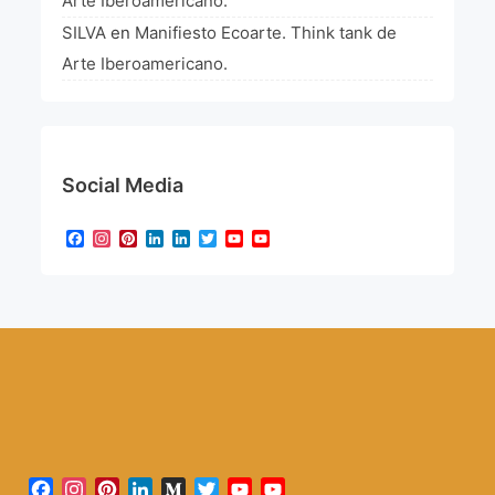
Arte Iberoamericano.
SILVA
en
Manifiesto Ecoarte. Think tank de
Arte Iberoamericano.
Social Media
Facebook
Instagram
Pinterest
LinkedIn
LinkedIn
Twitter
YouTube
YouTube
Channel
Facebook
Instagram
Pinterest
LinkedIn
Medium
Twitter
YouTube
YouTube