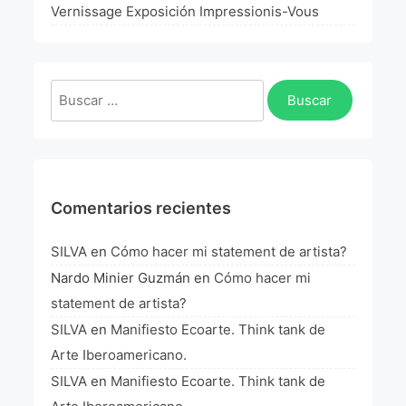
La Fórmula Científica Del Arte
Vernissage Exposición Impressionis-Vous
Manifiesto Ecoarte
Buscar:
Association Paris
Fundación Colombia
Blog
Comentarios recientes
SILVA
en
Cómo hacer mi statement de artista?
Nardo Minier Guzmán
en
Cómo hacer mi
statement de artista?
SILVA
en
Manifiesto Ecoarte. Think tank de
Arte Iberoamericano.
SILVA
en
Manifiesto Ecoarte. Think tank de