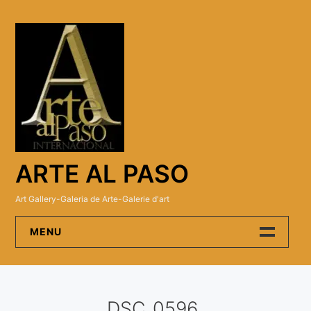
Skip
to
content
ARTE AL PASO
Art Gallery-Galeria de Arte-Galerie d'art
MENU
Arte Al Paso Gallery
DSC_0596
Artistas