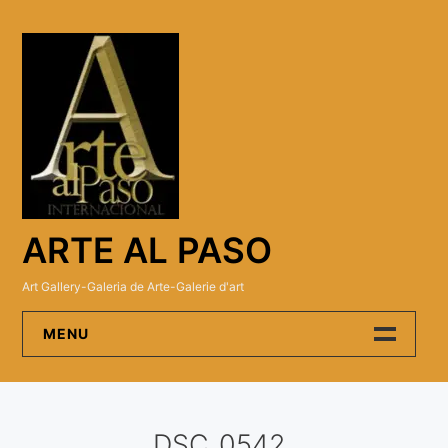
Skip
to
content
ARTE AL PASO
Art Gallery-Galeria de Arte-Galerie d'art
MENU
Arte Al Paso Gallery
DSC_0542
Artistas