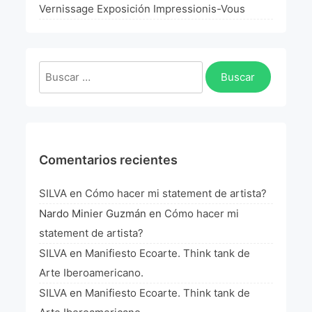
La Fórmula Científica Del Arte
Vernissage Exposición Impressionis-Vous
Manifiesto Ecoarte
Buscar:
Association Paris
Fundación Colombia
Blog
Comentarios recientes
SILVA
en
Cómo hacer mi statement de artista?
Nardo Minier Guzmán
en
Cómo hacer mi
statement de artista?
SILVA
en
Manifiesto Ecoarte. Think tank de
Arte Iberoamericano.
SILVA
en
Manifiesto Ecoarte. Think tank de