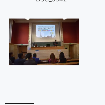
Galería virtual
Visitas a los ateliers o talleres de artistas
Presse
Qué dicen de nosotros?
Aviso legal
Política de cookies
Expositions
Bruit de gommettes Paris 2025
«Réalisme Magique et Olympique» PARIS 2024
«Impressionnis-vous» Paris 2023