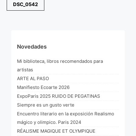
Navegación
DSC_0542
¡VIVE Molière! Un hommage latino-américain à
de
Molière 2022
entradas
Exposición París 2021 “Traverser ton miroir” «A
través de tu espejo»
La Formule de l’art París 2020
Novedades
L’art Colombien à Paris 2019
Mi biblioteca, libros recomendados para
L’art Latino-américain à Paris 2019
artistas
ARTE AL PASO
Reflecting Source. NY 2019
Manifiesto Ecoarte 2026
«Sincronías con sentido» Bogotá Colombia 2019
ExpoParis 2025 RUIDO DE PEGATINAS
Siempre es un gusto verte
«Huellas trashumantes» New York 2018
Encuentro literario en la exposición Realismo
Commissaire D’exposition
mágico y olimpico. Paris 2024
RÉALISME MAGIQUE ET OLYMPIQUE