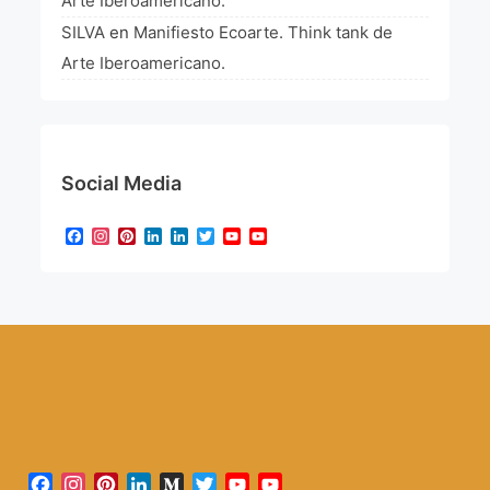
Arte Iberoamericano.
SILVA
en
Manifiesto Ecoarte. Think tank de
Arte Iberoamericano.
Social Media
Facebook
Instagram
Pinterest
LinkedIn
LinkedIn
Twitter
YouTube
YouTube
Channel
Facebook
Instagram
Pinterest
LinkedIn
Medium
Twitter
YouTube
YouTube