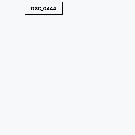
Navegación
DSC_0444
de
entradas