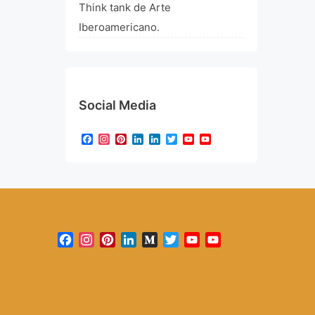
Think tank de Arte
Iberoamericano.
Social Media
Facebook
Instagram
Pinterest
LinkedIn
LinkedIn
Twitter
YouTube
YouTube
Channel
Facebook
Instagram
Pinterest
LinkedIn
Medium
Twitter
YouTube
YouTube
Channel