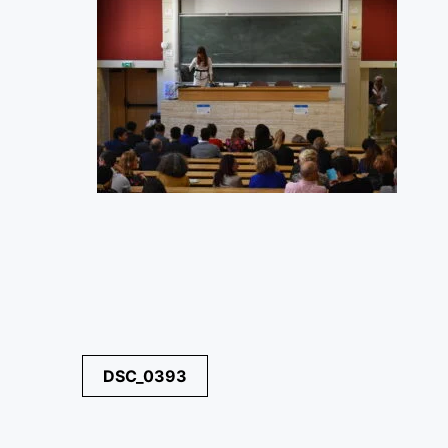
Navegación
DSC_0393
de
entradas