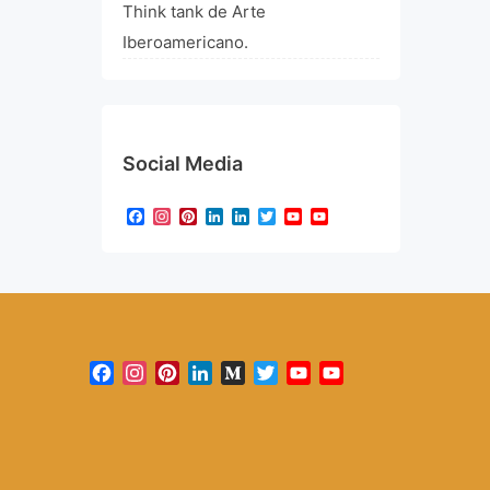
Think tank de Arte
Iberoamericano.
Social Media
Facebook
Instagram
Pinterest
LinkedIn
LinkedIn
Twitter
YouTube
YouTube
Channel
Facebook
Instagram
Pinterest
LinkedIn
Medium
Twitter
YouTube
YouTube
Channel