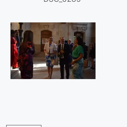
Galería virtual
Visitas a los ateliers o talleres de artistas
Presse
Qué dicen de nosotros?
Aviso legal
Política de cookies
Expositions
Bruit de gommettes Paris 2025
«Réalisme Magique et Olympique» PARIS 2024
«Impressionnis-vous» Paris 2023