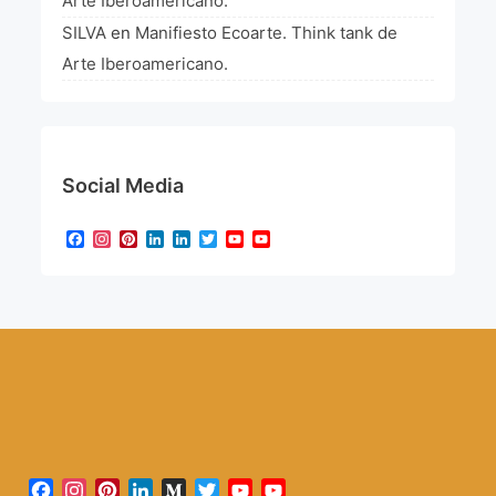
Arte Iberoamericano.
SILVA
en
Manifiesto Ecoarte. Think tank de
Arte Iberoamericano.
Social Media
Facebook
Instagram
Pinterest
LinkedIn
LinkedIn
Twitter
YouTube
YouTube
Channel
Facebook
Instagram
Pinterest
LinkedIn
Medium
Twitter
YouTube
YouTube