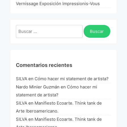
La Fórmula Científica Del Arte
Vernissage Exposición Impressionis-Vous
Manifiesto Ecoarte
Buscar:
Association Paris
Fundación Colombia
Blog
Comentarios recientes
SILVA
en
Cómo hacer mi statement de artista?
Nardo Minier Guzmán
en
Cómo hacer mi
statement de artista?
SILVA
en
Manifiesto Ecoarte. Think tank de
Arte Iberoamericano.
SILVA
en
Manifiesto Ecoarte. Think tank de