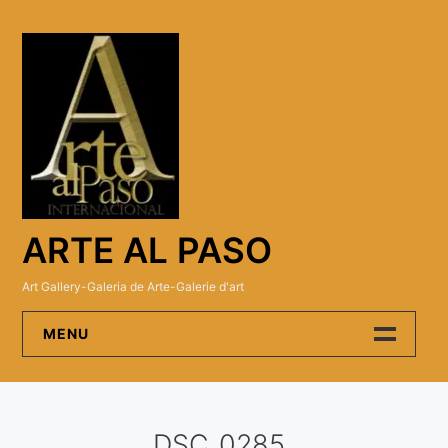
Skip
to
content
ARTE AL PASO
Art Gallery-Galeria de Arte-Galerie d'art
MENU
Arte Al Paso Gallery
DSC_0285
Artistas