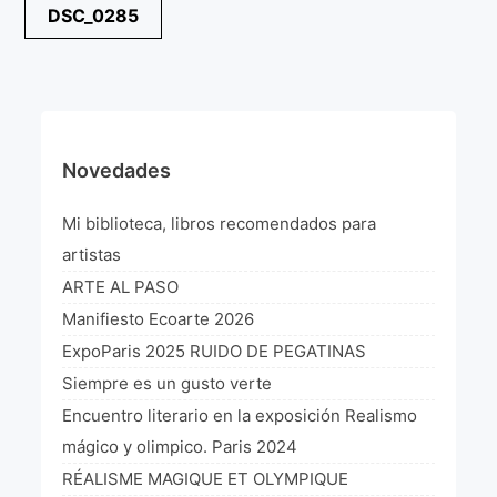
Navegación
DSC_0285
¡VIVE Molière! Un hommage latino-américain à
de
Molière 2022
entradas
Exposición París 2021 “Traverser ton miroir” «A
través de tu espejo»
La Formule de l’art París 2020
Novedades
L’art Colombien à Paris 2019
Mi biblioteca, libros recomendados para
L’art Latino-américain à Paris 2019
artistas
ARTE AL PASO
Reflecting Source. NY 2019
Manifiesto Ecoarte 2026
«Sincronías con sentido» Bogotá Colombia 2019
ExpoParis 2025 RUIDO DE PEGATINAS
Siempre es un gusto verte
«Huellas trashumantes» New York 2018
Encuentro literario en la exposición Realismo
Commissaire D’exposition
mágico y olimpico. Paris 2024
RÉALISME MAGIQUE ET OLYMPIQUE