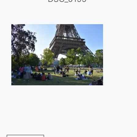
Galería virtual
Visitas a los ateliers o talleres de artistas
Presse
Qué dicen de nosotros?
Aviso legal
Política de cookies
Expositions
Bruit de gommettes Paris 2025
«Réalisme Magique et Olympique» PARIS 2024
«Impressionnis-vous» Paris 2023