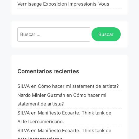
La Fórmula Científica Del Arte
Vernissage Exposición Impressionis-Vous
Manifiesto Ecoarte
Buscar:
Association Paris
Fundación Colombia
Blog
Comentarios recientes
SILVA
en
Cómo hacer mi statement de artista?
Nardo Minier Guzmán
en
Cómo hacer mi
statement de artista?
SILVA
en
Manifiesto Ecoarte. Think tank de
Arte Iberoamericano.
SILVA
en
Manifiesto Ecoarte. Think tank de