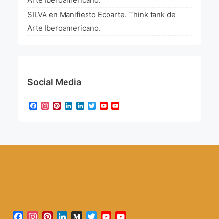
Arte Iberoamericano.
SILVA
en
Manifiesto Ecoarte. Think tank de
Arte Iberoamericano.
Social Media
Facebook
Instagram
Pinterest
LinkedIn
LinkedIn
Twitter
YouTube
YouTube
Channel
Facebook
Instagram
Pinterest
LinkedIn
Medium
Twitter
YouTube
YouTube