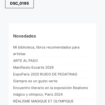
Navegación
DSC_0195
¡VIVE Molière! Un hommage latino-américain à
de
Molière 2022
entradas
Exposición París 2021 “Traverser ton miroir” «A
través de tu espejo»
La Formule de l’art París 2020
Novedades
L’art Colombien à Paris 2019
Mi biblioteca, libros recomendados para
L’art Latino-américain à Paris 2019
artistas
ARTE AL PASO
Reflecting Source. NY 2019
Manifiesto Ecoarte 2026
«Sincronías con sentido» Bogotá Colombia 2019
ExpoParis 2025 RUIDO DE PEGATINAS
Siempre es un gusto verte
«Huellas trashumantes» New York 2018
Encuentro literario en la exposición Realismo
Commissaire D’exposition
mágico y olimpico. Paris 2024
RÉALISME MAGIQUE ET OLYMPIQUE