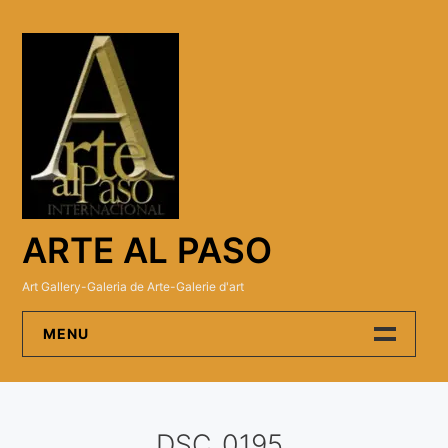
Skip
to
content
ARTE AL PASO
Art Gallery-Galeria de Arte-Galerie d'art
MENU
Arte Al Paso Gallery
DSC_0195
Artistas