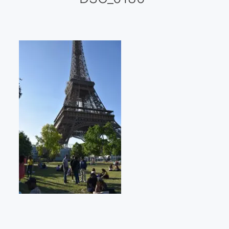
Galería virtual
Visitas a los ateliers o talleres de artistas
Presse
Qué dicen de nosotros?
Aviso legal
Política de cookies
Expositions
Bruit de gommettes Paris 2025
«Réalisme Magique et Olympique» PARIS 2024
«Impressionnis-vous» Paris 2023