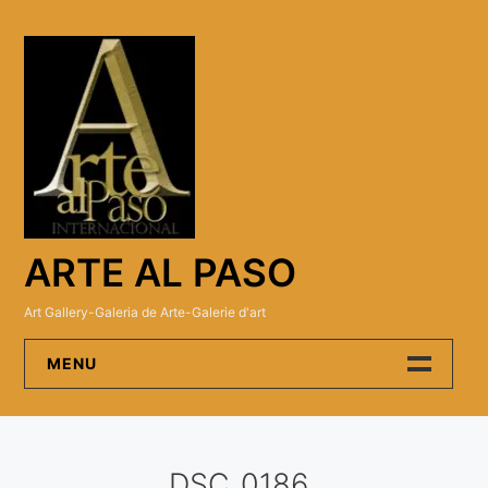
Skip
to
content
ARTE AL PASO
Art Gallery-Galeria de Arte-Galerie d'art
MENU
Arte Al Paso Gallery
DSC_0186
Artistas