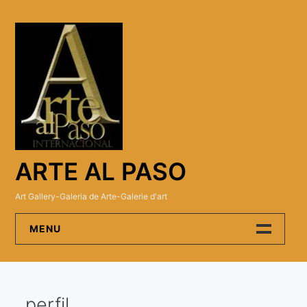
Skip
to
content
ARTE AL PASO
Art Gallery-Galeria de Arte-Galerie d'art
MENU
Arte Al Paso Gallery
perfil
Artistas