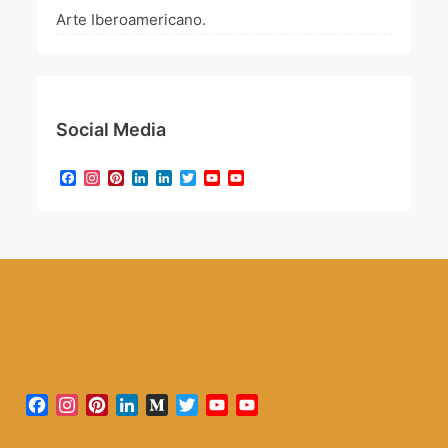
Arte Iberoamericano.
Social Media
Facebook
Instagram
Pinterest
LinkedIn
LinkedIn
Twitter
YouTube
YouTube
Channel
Facebook
Instagram
Pinterest
LinkedIn
Medium
Twitter
YouTube
YouTube
Channel