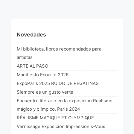
¡VIVE Molière! Un hommage latino-américain à
Molière 2022
Exposición París 2021 “Traverser ton miroir” «A
través de tu espejo»
Novedades
La Formule de l’art París 2020
Mi biblioteca, libros recomendados para
L’art Colombien à Paris 2019
artistas
ARTE AL PASO
L’art Latino-américain à Paris 2019
Manifiesto Ecoarte 2026
Reflecting Source. NY 2019
ExpoParis 2025 RUIDO DE PEGATINAS
Siempre es un gusto verte
«Sincronías con sentido» Bogotá Colombia 2019
Encuentro literario en la exposición Realismo
«Huellas trashumantes» New York 2018
mágico y olimpico. Paris 2024
RÉALISME MAGIQUE ET OLYMPIQUE
Commissaire D’exposition
Vernissage Exposición Impressionis-Vous