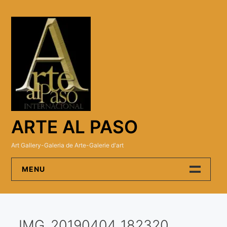
Skip
to
content
ARTE AL PASO
Art Gallery-Galeria de Arte-Galerie d'art
MENU
Arte Al Paso Gallery
IMG_20190404_182320
Artistas