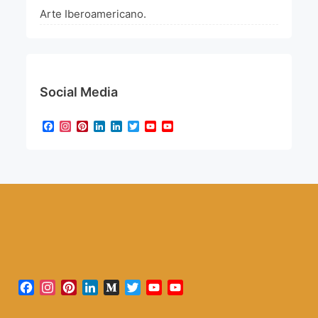
Arte Iberoamericano.
Social Media
Facebook
Instagram
Pinterest
LinkedIn
LinkedIn
Twitter
YouTube
YouTube
Channel
Facebook
Instagram
Pinterest
LinkedIn
Medium
Twitter
YouTube
YouTube
Channel