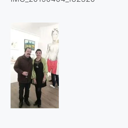
Galería virtual
Visitas a los ateliers o talleres de artistas
Presse
Qué dicen de nosotros?
Aviso legal
Política de cookies
Expositions
Bruit de gommettes Paris 2025
«Réalisme Magique et Olympique» PARIS 2024
«Impressionnis-vous» Paris 2023