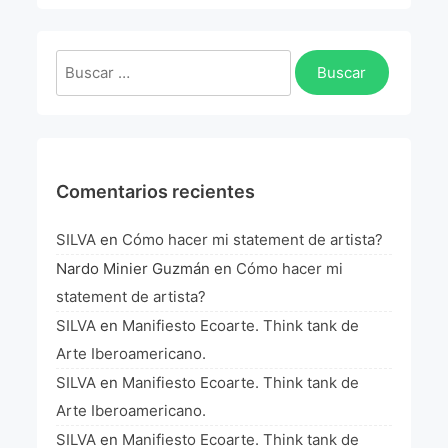
La Fórmula Científica Del Arte
Manifiesto Ecoarte
Buscar:
Association Paris
Fundación Colombia
Comentarios recientes
Blog
SILVA
en
Cómo hacer mi statement de artista?
Nardo Minier Guzmán
en
Cómo hacer mi
statement de artista?
SILVA
en
Manifiesto Ecoarte. Think tank de
Arte Iberoamericano.
SILVA
en
Manifiesto Ecoarte. Think tank de
Arte Iberoamericano.
SILVA
en
Manifiesto Ecoarte. Think tank de