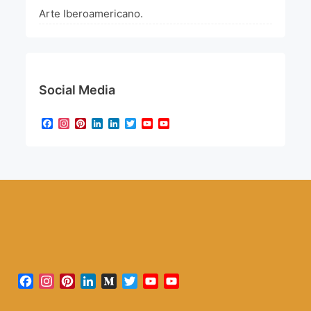
Arte Iberoamericano.
Social Media
Facebook
Instagram
Pinterest
LinkedIn
LinkedIn
Twitter
YouTube
YouTube
Channel
Facebook
Instagram
Pinterest
LinkedIn
Medium
Twitter
YouTube
YouTube
Channel