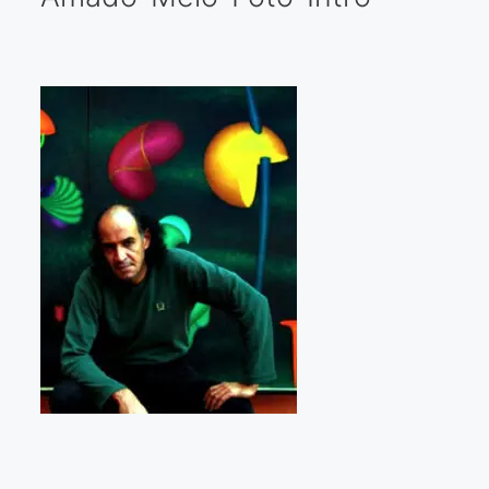
Galería virtual
Visitas a los ateliers o talleres de artistas
Presse
Qué dicen de nosotros?
Aviso legal
Política de cookies
Expositions
Bruit de gommettes Paris 2025
«Réalisme Magique et Olympique» PARIS 2024
«Impressionnis-vous» Paris 2023