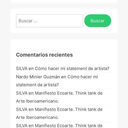
La Fórmula Científica Del Arte
Manifiesto Ecoarte
Buscar:
Association Paris
Fundación Colombia
Comentarios recientes
Blog
SILVA
en
Cómo hacer mi statement de artista?
Nardo Minier Guzmán
en
Cómo hacer mi
statement de artista?
SILVA
en
Manifiesto Ecoarte. Think tank de
Arte Iberoamericano.
SILVA
en
Manifiesto Ecoarte. Think tank de
Arte Iberoamericano.
SILVA
en
Manifiesto Ecoarte. Think tank de