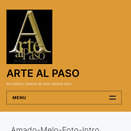
Skip
to
content
ARTE AL PASO
Art Gallery-Galeria de Arte-Galerie d'art
MENU
Arte Al Paso Gallery
Amado-Melo-Foto-Intro
Artistas