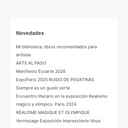
¡VIVE Molière! Un hommage latino-américain à
Molière 2022
Exposición París 2021 “Traverser ton miroir” «A
través de tu espejo»
Novedades
La Formule de l’art París 2020
Mi biblioteca, libros recomendados para
L’art Colombien à Paris 2019
artistas
ARTE AL PASO
L’art Latino-américain à Paris 2019
Manifiesto Ecoarte 2026
Reflecting Source. NY 2019
ExpoParis 2025 RUIDO DE PEGATINAS
Siempre es un gusto verte
«Sincronías con sentido» Bogotá Colombia 2019
Encuentro literario en la exposición Realismo
«Huellas trashumantes» New York 2018
mágico y olimpico. Paris 2024
RÉALISME MAGIQUE ET OLYMPIQUE
Commissaire D’exposition
Vernissage Exposición Impressionis-Vous