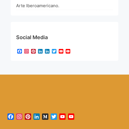
Arte Iberoamericano.
Social Media
Facebook
Instagram
Pinterest
LinkedIn
LinkedIn
Twitter
YouTube
YouTube
Channel
Facebook
Instagram
Pinterest
LinkedIn
Medium
Twitter
YouTube
YouTube
Channel