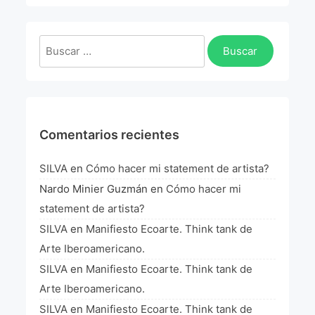
La Fórmula Científica Del Arte
Manifiesto Ecoarte
Buscar:
Association Paris
Fundación Colombia
Comentarios recientes
Blog
SILVA
en
Cómo hacer mi statement de artista?
Nardo Minier Guzmán
en
Cómo hacer mi
statement de artista?
SILVA
en
Manifiesto Ecoarte. Think tank de
Arte Iberoamericano.
SILVA
en
Manifiesto Ecoarte. Think tank de
Arte Iberoamericano.
SILVA
en
Manifiesto Ecoarte. Think tank de