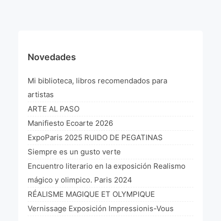
¡VIVE Molière! Un hommage latino-américain à
Molière 2022
Exposición París 2021 “Traverser ton miroir” «A
través de tu espejo»
Novedades
La Formule de l’art París 2020
Mi biblioteca, libros recomendados para
L’art Colombien à Paris 2019
artistas
ARTE AL PASO
L’art Latino-américain à Paris 2019
Manifiesto Ecoarte 2026
Reflecting Source. NY 2019
ExpoParis 2025 RUIDO DE PEGATINAS
Siempre es un gusto verte
«Sincronías con sentido» Bogotá Colombia 2019
Encuentro literario en la exposición Realismo
«Huellas trashumantes» New York 2018
mágico y olimpico. Paris 2024
RÉALISME MAGIQUE ET OLYMPIQUE
Commissaire D’exposition
Vernissage Exposición Impressionis-Vous