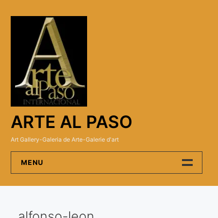
Skip
to
content
ARTE AL PASO
Art Gallery-Galeria de Arte-Galerie d'art
MENU
Arte Al Paso Gallery
alfonso-leon
Artistas