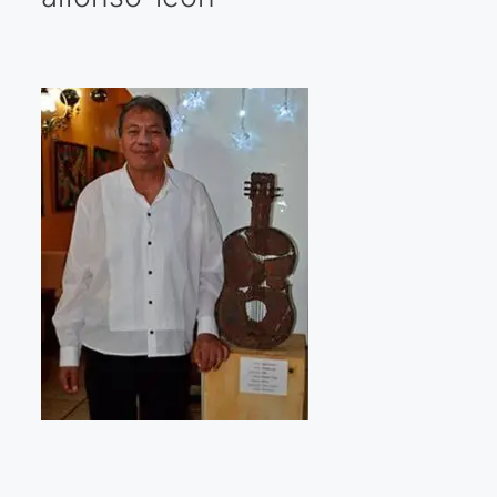
Galería virtual
Visitas a los ateliers o talleres de artistas
Presse
Qué dicen de nosotros?
Aviso legal
Política de cookies
Expositions
Bruit de gommettes Paris 2025
«Réalisme Magique et Olympique» PARIS 2024
«Impressionnis-vous» Paris 2023